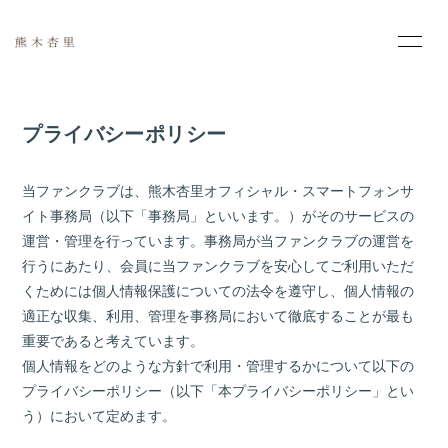
HOME
INFORMATION
プライバシーポリシー
PROFILE
MOVIE
当ファンクラブは、熊木杏里オフィシャル・スマートフォンサ
PHOTO
SCHEDULE
イト事務局（以下「事務局」といいます。）がそのサービスの
運営・管理を行っています。事務局が当ファンクラブの運営を
DISCOGRAPHY
行うにあたり、会員に当ファンクラブを安心してご利用いただ
くためには個人情報保護についての法令を遵守し、個人情報の
適正な収集、利用、管理を事務局において徹底することが最も
重要であると考えています。
個人情報をどのような方針で利用・管理するかについて以下の
プライバシーポリシー（以下「本プライバシーポリシー」とい
会員登録
ログイン
う）において定めます。