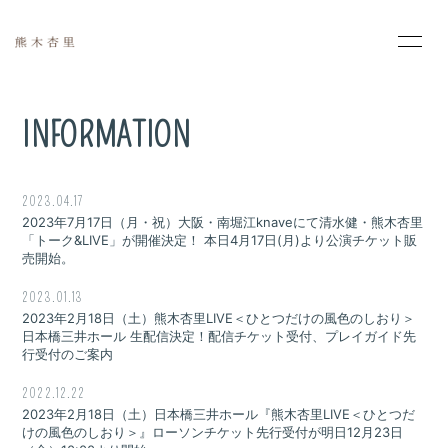
HOME
INFORMATION
INFORMATION
PROFILE
MOVIE
PHOTO
SCHEDULE
2023.04.17
2023年7月17日（月・祝）大阪・南堀江knaveにて清水健・熊木杏里
「トーク&LIVE」が開催決定！ 本日4月17日(月)より公演チケット販
DISCOGRAPHY
売開始。
2023.01.13
2023年2月18日（土）熊木杏里LIVE＜ひとつだけの風色のしおり＞
日本橋三井ホール 生配信決定！配信チケット受付、プレイガイド先
行受付のご案内
2022.12.22
会員登録
ログイン
2023年2月18日（土）日本橋三井ホール『熊木杏里LIVE＜ひとつだ
けの風色のしおり＞』ローソンチケット先行受付が明日12月23日