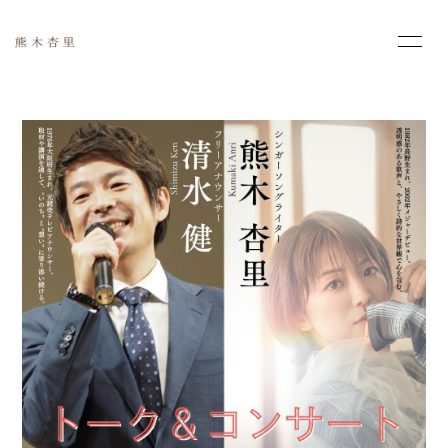
HOME
INFORMATION
PROFILE
MOVIE
PHOTO
SCHEDULE
DISCOGRAPHY
会員登録
ログイン