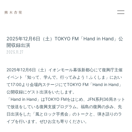
HOME
INFORMATION
2025年12月6日（土）TOKYO FM「Hand in Hand」公
PROFILE
MOVIE
開収録出演
2025.11.27
PHOTO
SCHEDULE
2025年12月6日（土）イオンモール幕張新都心にて復興庁主催
DISCOGRAPHY
イベント「知って、学んで。行ってみよう！ふくしま」におい
て17:00より会場内ステージにてTOKYO FM「Hand in Hand」
公開収録にゲスト出演をいたします。
「Hand in Hand」はTOKYO FMをはじめ、JFN系列36局ネット
で放送をしている復興支援プログラム。福島の復興の歩み、先
日出演をした「風とロック芋煮会」のトークと、弾き語りのラ
会員登録
ログイン
イブを行います。ぜひお立ち寄りください。