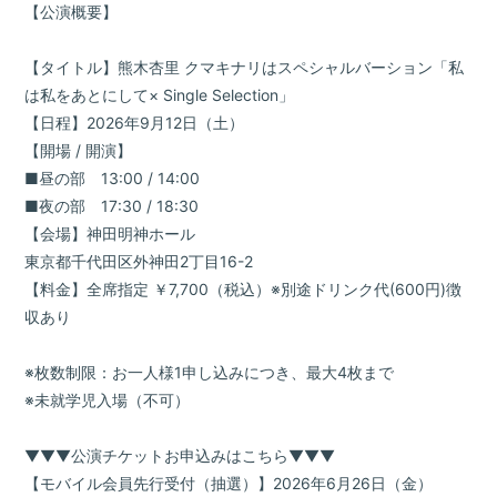
【公演概要】
【タイトル】熊木杏里 クマキナリはスペシャルバーション「私
は私をあとにして× Single Selection」
【日程】2026年9月12日（土）
【開場 / 開演】
■昼の部 13:00 / 14:00
■夜の部 17:30 / 18:30
【会場】神田明神ホール
東京都千代田区外神田2丁目16-2
【料金】全席指定 ￥7,700（税込）※別途ドリンク代(600円)徴
収あり
※枚数制限：お一人様1申し込みにつき、最大4枚まで
※未就学児入場（不可）
▼▼▼公演チケットお申込みはこちら▼▼▼
【モバイル会員先行受付（抽選）】2026年6月26日（金）