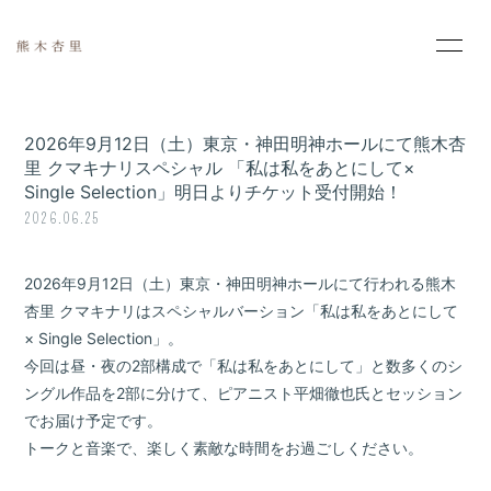
HOME
INFORMATION
2026年9月12日（土）東京・神田明神ホールにて熊木杏
PROFILE
MOVIE
里 クマキナリスペシャル 「私は私をあとにして×
Single Selection」明日よりチケット受付開始！
2026.06.25
PHOTO
SCHEDULE
DISCOGRAPHY
2026年9月12日（土）東京・神田明神ホールにて行われる熊木
杏里 クマキナリはスペシャルバーション「私は私をあとにして
× Single Selection」。
今回は昼・夜の2部構成で「私は私をあとにして」と数多くのシ
ングル作品を2部に分けて、ピアニスト平畑徹也氏とセッション
でお届け予定です。
会員登録
ログイン
トークと音楽で、楽しく素敵な時間をお過ごしください。