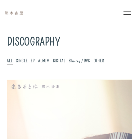
HOME
INFORMATION
DISCOGRAPHY
PROFILE
MOVIE
ALL
SINGLE
EP
ALBUM
DIGITAL
Blu-ray / DVD
OTHER
PHOTO
SCHEDULE
DISCOGRAPHY
会員登録
ログイン