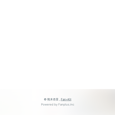
© 熊木杏里 ,
Fan+Kit
Powered by Fanplus.inc