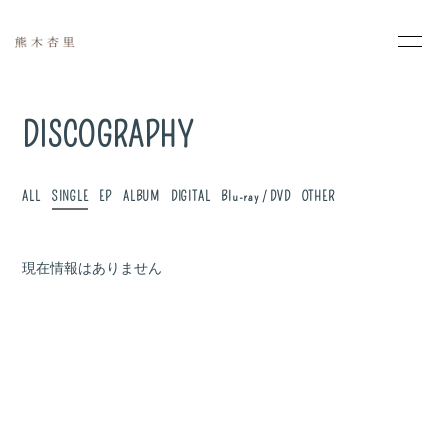
HOME
INFORMATION
DISCOGRAPHY
PROFILE
MOVIE
ALL
SINGLE
EP
ALBUM
DIGITAL
Blu-ray / DVD
OTHER
PHOTO
SCHEDULE
DISCOGRAPHY
現在情報はありません
会員登録
ログイン