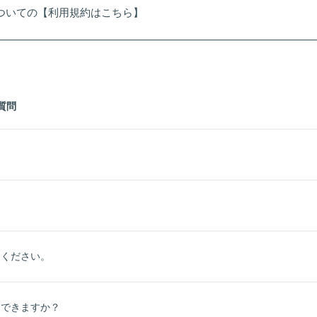
Dについての【
利用規約はこちら
】
質問
。
てください。
会できますか？