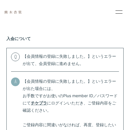
HOME
INFORMATION
入会について
PROFILE
MOVIE
【会員情報の登録に失敗しました。】というエラー
Q
PHOTO
SCHEDULE
が出て、会員登録に進めません。
DISCOGRAPHY
【会員情報の登録に失敗しました。】というエラー
A
が出た場合には、
お手数ですがお使いのPlus member ID／パスワード
にて
チケプラ
にログインいただき、ご登録内容をご
確認ください。
会員登録
ログイン
ご登録内容に間違いがなければ、再度、登録したい