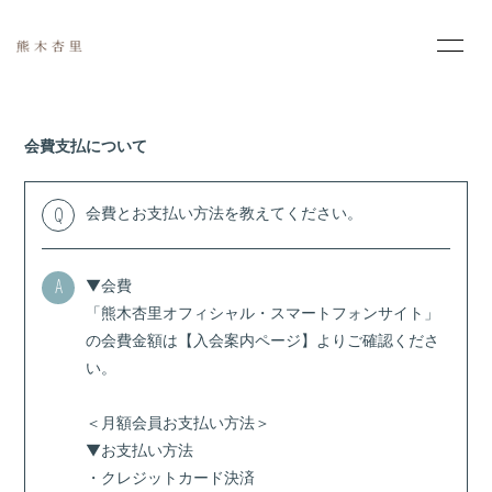
HOME
INFORMATION
会費支払について
PROFILE
MOVIE
会費とお支払い方法を教えてください。
Q
PHOTO
SCHEDULE
DISCOGRAPHY
▼会費
A
「熊木杏里オフィシャル・スマートフォンサイト」
の会費金額は【
入会案内ページ
】よりご確認くださ
い。
＜月額会員お支払い方法＞
会員登録
ログイン
▼お支払い方法
・クレジットカード決済