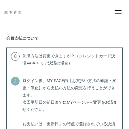
HOME
INFORMATION
会費支払について
PROFILE
MOVIE
決済方法は変更できますか？（クレジットカード決
Q
PHOTO
SCHEDULE
済⇔キャリア決済の場合）
DISCOGRAPHY
ログイン後、MY PAGE内【お支払い方法の確認・変
A
更・停止】から支払い方法の変更を行うことができ
ます。
次回更新日の前日までにMYページから変更をお済ま
せください。
会員登録
ログイン
お支払いは「更新日」の時点で登録されている決済