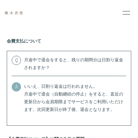
HOME
INFORMATION
会費支払について
PROFILE
MOVIE
月途中で退会をすると、残りの期間分は日割り返金
Q
PHOTO
SCHEDULE
されますか？
DISCOGRAPHY
いいえ、日割り返金は行われません。
A
月途中で退会（自動継続の停止）をすると、直近の
更新日から会員期限までサービスをご利用いただけ
ます。次回更新日が終了後、退会となります。
会員登録
ログイン