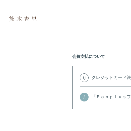
会費支払について
クレジットカード決
Q
「Ｆａｎｐｌｕｓフ
A